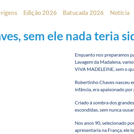
rigens
Edição 2026
Batucada 2026
Notícia
es, sem ele nada teria si
Enquanto nos preparamos para
Lavagem da Madalena, vamos
VIVA MADELEINE, sem o qual 
Robertinho Chaves nasceu em
infância, era apaixonado por 
Criado à sombra dos grandes
escondidas, sem nunca ousar
Nos anos 90, selecionado po
apresentaria na França, ele l