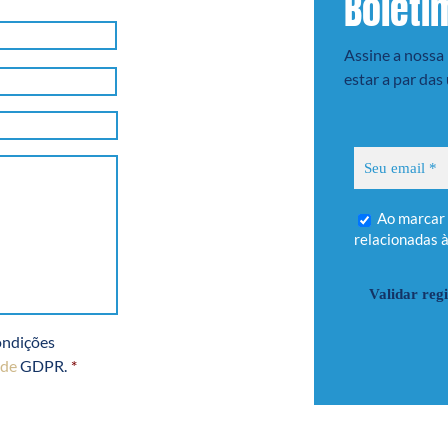
Boleti
Sobrenome
Assine a nossa 
Primeiro
estar a par das
nome
Ao marcar esta caixa, você aceita as condições
relacionadas 
condições
ade
GDPR.
*