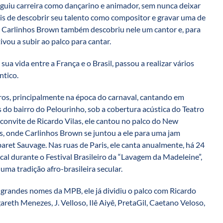
eguiu carreira como dançarino e animador, sem nunca deixar
is de descobrir seu talento como compositor e gravar uma de
 Carlinhos Brown também descobriu nele um cantor e, para
ivou a subir ao palco para cantar.
ua vida entre a França e o Brasil, passou a realizar vários
ntico.
iros, principalmente na época do carnaval, cantando em
 do bairro do Pelourinho, sob a cobertura acústica do Teatro
a convite de Ricardo Vilas, ele cantou no palco do New
s, onde Carlinhos Brown se juntou a ele para uma jam
baret Sauvage. Nas ruas de Paris, ele canta anualmente, há 24
cal durante o Festival Brasileiro da “Lavagem da Madeleine”,
 uma tradição afro-brasileira secular.
grandes nomes da MPB, ele já dividiu o palco com Ricardo
reth Menezes, J. Velloso, Ilê Aiyê, PretaGil, Caetano Veloso,