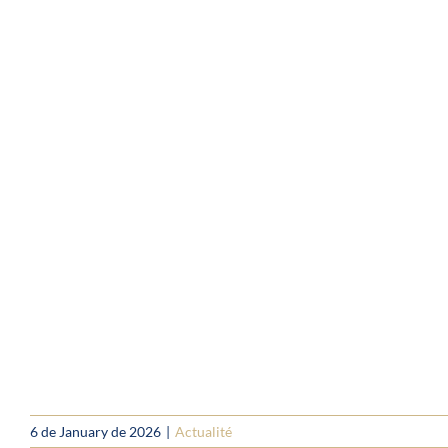
6 de January de 2026
|
Actualité
Um